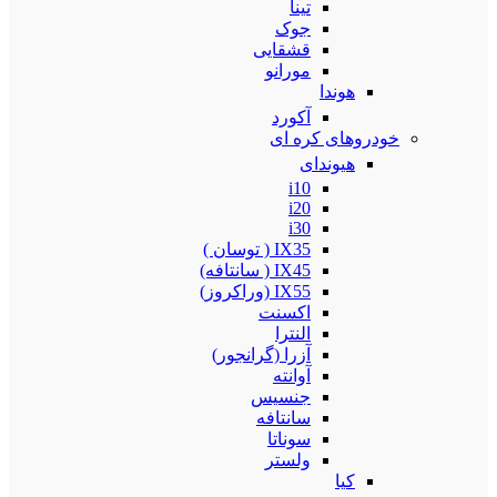
تینا
جوک
قشقایی
مورانو
هوندا
آکورد
خودروهای کره ای
هیوندای
i10
i20
i30
IX35 ( توسان )
IX45 ( سانتافه)
IX55 (وراکروز)
اکسنت
النترا
آزرا (گرانجور)
آوانته
جنسیس
سانتافه
سوناتا
ولستر
کیا