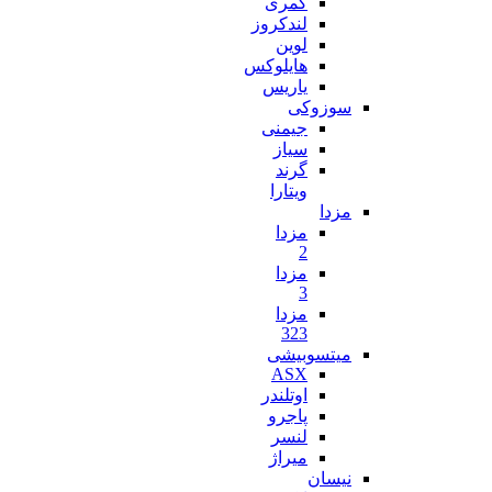
کمری
لندکروز
لوین
هایلوکس
یاریس
سوزوکی
جیمنی
سیاز
گرند
ویتارا
مزدا
مزدا
2
مزدا
3
مزدا
323
میتسوبیشی
ASX
اوتلندر
پاجرو
لنسر
میراژ
نیسان