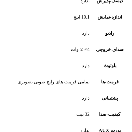
دیسک-پذیرش
ندارد
اندازه-نمایش
10.1 اینچ
رادیو
دارد
صدای-خروجی
4×55 وات
بلوتوث
دارد
فرمت-ها
تمامی فرمت های رایچ صوتی تصویری
پشتیبانی
دارد
کیفیت-صدا
32 بیت
پورت AUX
ندارد