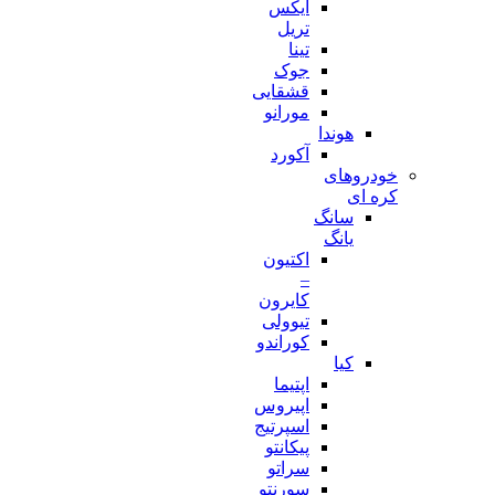
ایکس
تریل
تینا
جوک
قشقایی
مورانو
هوندا
آکورد
خودروهای
کره ای
سانگ
یانگ
اکتیون
–
کایرون
تیوولی
کوراندو
کیا
اپتیما
اپیروس
اسپرتیج
پیکانتو
سراتو
سورنتو