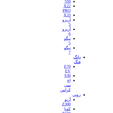
550
X22
PRO
X33
آریزو
5
آریزو
6
تیگو
5
تیگو
7
دانگ
فنگ
E70
EV
S30
اچ
سی
کراس
زوتی
آریو
Z300
کوپا