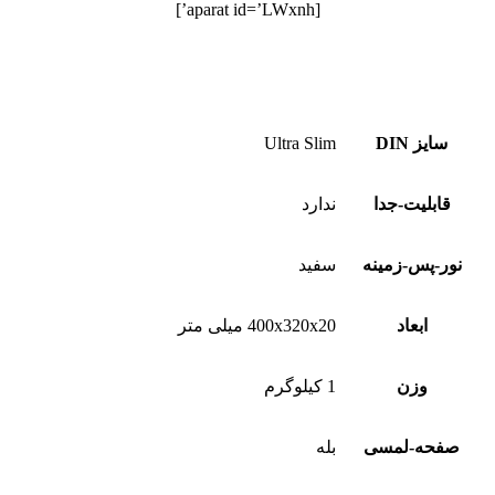
[aparat id=’LWxnh’]
سایز DIN
Ultra Slim
قابلیت-جدا
ندارد
نور-پس-زمینه
سفید
ابعاد
400x320x20 میلی متر
وزن
1 کیلوگرم
صفحه-لمسی
بله