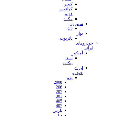
کپچر
کولئوس
قدیم
مگان
سیتروئن
C5
یوآز
پاتریوت
خودروهای
ایرانی
آمیکو
آسنا
پیکاپ
ایران
خودرو
پژو
2008
206
207
301
405
407
پارس
دنا