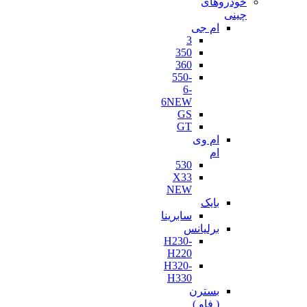
خودروهای
چینی
ام جی
3
350
360
550-
6-
6NEW
GS
GT
ام وی
ام
530
X33
NEW
بایک
سابرینا
برلیانس
H230-
H220
H320-
H330
بسترن
( فاو )