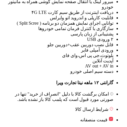
میرور لینک یا انتقال صفحه نمایش گوشی همراه به مانیتور
خودرو
دریافت اینترنت از طریق سیم کارت ۴G LTE
قابلیت کارپلی و اندروید اتو وایرلس
توانایی اجرای نمایش همزمان دو برنامه ( Split Scree )
سازگاری با کنترل فرمان تمامی خودروها
پشتیبانی از زبان پارسی
۲ ورودی USB
قابل نصب دوربین عقب+دوربین جلو
ورودی آمپلی فایر
بلوتوث،جی پی اس،وای فای
آپدیت آنلاین
AV out + AV in
دسته سیم اصلی خودرو
گارانتی ۱۲ ماهه نیتا تجارت ویرا
امکان برگشت کالا با دلیل "انصراف از خرید" تنها در
صورتی مورد قبول است که پلمب کالا باز نشده باشد.
شرایط ارسال کالا
قیمت منصفانه