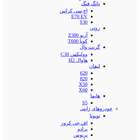
دانگ فنگ
اچ سی کراس
E70 EV
S30
زوتی
آریو Z300
کوپا T600
گریت وال
وولیکس C30
هاوال H2
لیفان
620
820
X50
X60
هایما
S5
خودروهای ژاپنی
تویوتا
اف جی کروز
پرادو
پریوس