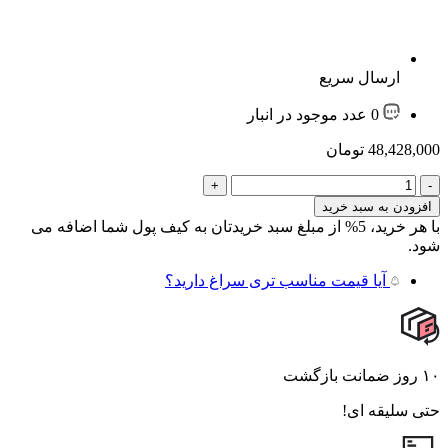
ارسال سریع
0 عدد موجود در انبار
48,428,000
تومان
مانیتور
اندروید
افزودن به سبد خرید
VoxX
با هر خرید، 5% از مبلغ سبد خریدتان به کیف پول شما اضافه می
–
شود.
مدل
C700Pro
آیا قیمت مناسب تری سراغ دارید؟
مناسب
برای
BYD
S6
عدد
۱۰ روز ضمانت بازگشت
حتی سلیقه ای!