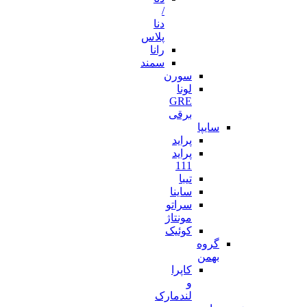
/
دنا
پلاس
رانا
سمند
سورن
لونا
GRE
برقی
سایپا
پراید
پراید
111
تیبا
ساینا
سراتو
مونتاژ
کوئیک
گروه
بهمن
کاپرا
و
لندمارک