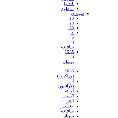
کادنزا
موهاوی
هیوندای
i10
i20
i30
ix
45
(
سانتافه)
IX35
(
توسان
)
IX55
(وراکروز)
آزرا
(گرانجور)
آوانته
اکسنت
النترا
جنسیس
سانتافه
سوناتا