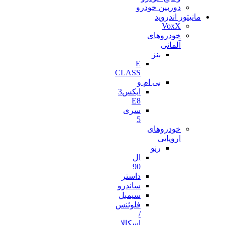
دوربین خودرو
مانیتور اندروید
VoxX
خودروهای
آلمانی
بنز
E
CLASS
بی ام و
ایکس3
E8
سری
5
خودروهای
اروپایی
رنو
ال
90
داستر
ساندرو
سیمبل
فلوئنس
/
اسکالا