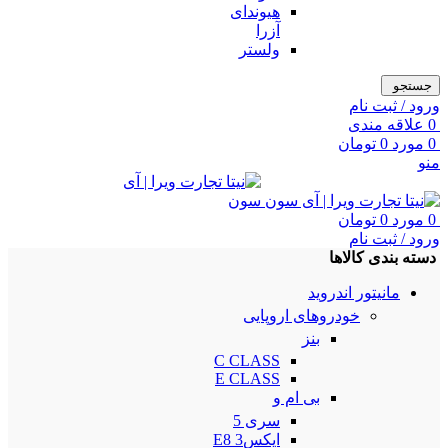
هیوندای
آزرا
ولستر
جستجو
ورود / ثبت نام
0
علاقه مندی
0
مورد
0
تومان
منو
0
مورد
0
تومان
ورود / ثبت نام
دسته بندی کالاها
مانیتور اندروید
خودروهای اروپایی
بنز
C CLASS
E CLASS
بی ام و
سری 5
ایکس3 E8