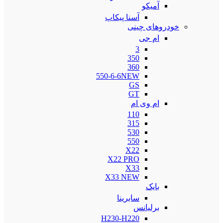
آمیکو
آسنا پیکاپ
خودروهای چینی
ام جی
3
350
360
550-6-6NEW
GS
GT
ام وی ام
110
315
530
550
X22
X22 PRO
X33
X33 NEW
بایک
سابرینا
برلیانس
H230-H220