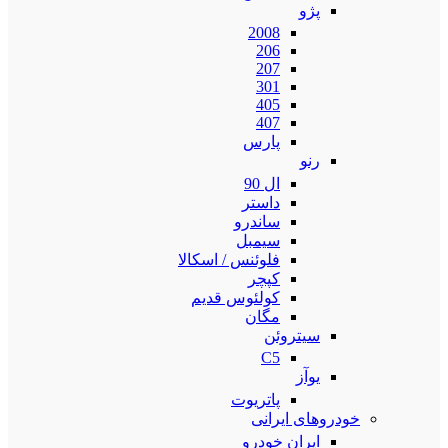
پژو
2008
206
207
301
405
407
پارس
رنو
ال 90
داستر
ساندرو
سیمبل
فلوئنس / اسکالا
کپچر
کولئوس قدیم
مگان
سیتروئن
C5
یوآز
پاتریوت
خودروهای ایرانی
ایران خودرو