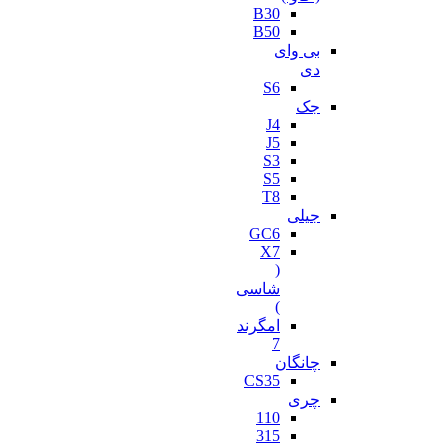
B30
B50
بی وای
دی
S6
جک
J4
J5
S3
S5
T8
جیلی
GC6
X7
(
شاسی
)
امگرند
7
چانگان
CS35
چری
110
315