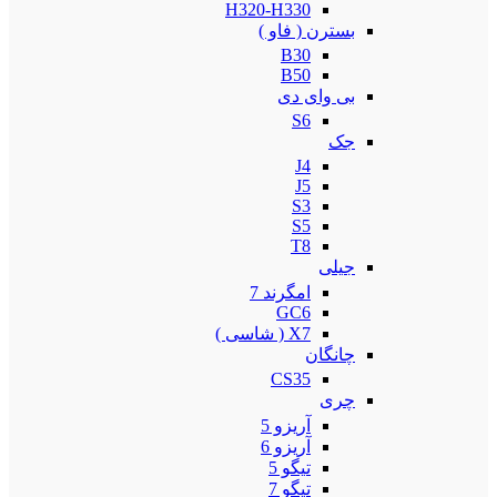
H320-H330
بسترن ( فاو )
B30
B50
بی وای دی
S6
جک
J4
J5
S3
S5
T8
جیلی
امگرند 7
GC6
X7 ( شاسی )
چانگان
CS35
چری
آریزو 5
آریزو 6
تیگو 5
تیگو 7