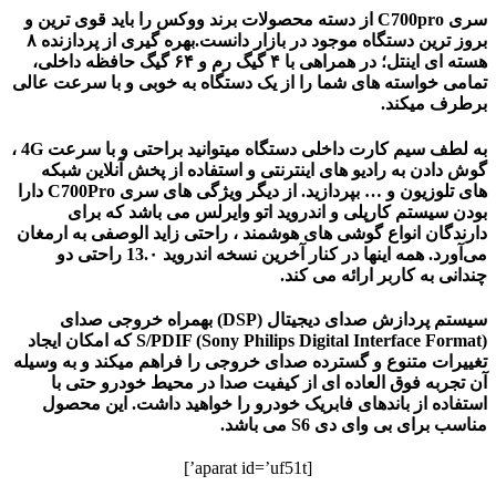
سری C700pro از دسته محصولات برند ووکس‌ را باید قوی ترین و
بروز ترین دستگاه موجود در بازار دانست.بهره گیری از پردازنده ۸
هسته ای اینتل؛ در همراهی با ۴ گیگ رم و ۶۴ گیگ حافظه داخلی،
تمامی خواسته های شما را از یک دستگاه به خوبی و با سرعت عالی
برطرف میکند.
به لطف سیم کارت داخلی دستگاه میتوانید براحتی و با سرعت 4G ،
گوش دادن به رادیو های اینترنتی و استفاده از پخش آنلاین شبکه
های تلوزیون و … بپردازید. از دیگر ویژگی های سری C700Pro دارا
بودن سیستم کارپلی و اندروید اتو وایرلس می باشد که برای
دارندگان انواع گوشی های هوشمند ، راحتی زاید الوصفی به ارمغان
می‌آورد. همه اینها در کنار آخرین نسخه اندروید 13.۰ راحتی دو
چندانی به کاربر ارائه می کند.
سیستم پردازش صدای دیجیتال (DSP) بهمراه خروجی صدای
(S/PDIF (Sony Philips Digital Interface Format که امکان ایجاد
تغییرات متنوع و گسترده صدای خروجی را فراهم میکند و به وسیله
آن تجربه فوق العاده ای از کیفیت صدا در محیط خودرو حتی با
استفاده از باندهای فابریک خودرو را خواهید داشت. این محصول
مناسب برای بی وای دی S6 می باشد.
[aparat id=’uf51t’]