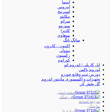
اپتیما
اپیروس
اسپرتیج
پیکانتو
سراتو
سورنتو
کادنزا
موهاوی
سانگ یانگ
اکتیون – کایرون
تیوولی
رکستون
کوراندو
اپل کارپلی / اندروید اتو
اندروید باکس
دوربین ثبت وقایع خودرو
تجهیزات و اکسسوری مانیتور اندروید
گل پخش کن
صفحه اصلی
فروشگاه
شرایط اقساط
نمایندگی
درباره ما