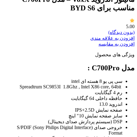
مناسب برای BYD S6
5.00
(بدون دیدگاه)
افزودن به علاقه مندی
افزودن به مقایسه
ویژگی های محصول
مدل C700Pro :
سی پی یو 8 هسته ای intel
Spreadtrum SC9853I 1.8Ghz , Intel X86 core, 64bit
رم 4 گیگابایت
حافظه داخلی 64 گیگابایت
اندروید 13.0
صفحه نمایش IPS+2.5D
سایز صفحه نمایش 10″ اینچ
DSP (سیستم پردازش صدای دیجیتال)
خروجی صدای (S/PDIF (Sony Philips Digital Interface
Format