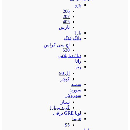
پژو
206
207
405
پارس
تارا
دانگ فنگ
اچ سی کراس
S30
دنا / دنا پلاس
رانا
رنو
ال 90
کپچر
سمند
سورن
سوزوکی
سیاز
گرند ویتارا
لونا GRE برقی
هایما
S5