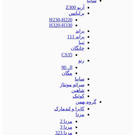
سایپا
آریو Z300
برلیانس
H230-H220
H320-H330
پراید
پراید 111
تیبا
چانگان
CS35
رنو
ال 90
مگان
ساینا
سراتو مونتاژ
شاهین
کوئیک
گروه بهمن
کاپرا و لندمارک
مزدا
مزدا 2
مزدا 3
مزدا 323