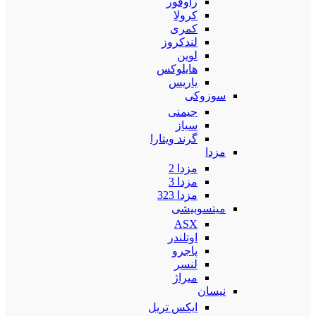
راوفور
کرولا
کمری
لندکروز
لوین
هایلوکس
یاریس
سوزوکی
جیمنی
سیاز
گرند ویتارا
مزدا
مزدا 2
مزدا 3
مزدا 323
میتسوبیشی
ASX
اوتلندر
پاجرو
لنسر
میراژ
نیسان
ایکس تریل