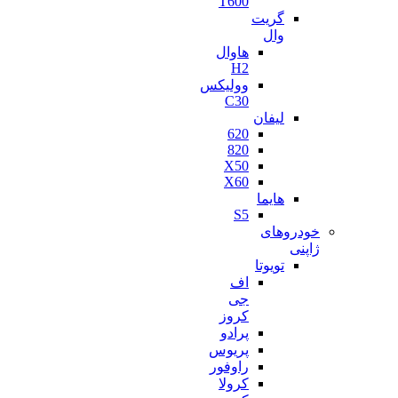
T600
گریت
وال
هاوال
H2
وولیکس
C30
لیفان
620
820
X50
X60
هایما
S5
خودروهای
ژاپنی
تویوتا
اف
جی
کروز
پرادو
پریوس
راوفور
کرولا