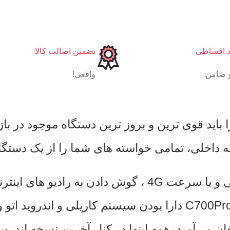
د اقساطی
تضمین اصالت کالا
 ضامن
واقعی!
به لطف سیم کارت داخلی دستگاه میتوانید براحتی و با سرعت 
تلوزیون و … بپردازید. از دیگر ویژگی های سری C700Pro دارا بودن س