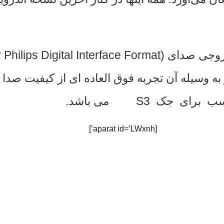
 وسیله آن تجربه فوق العاده ای از کیفیت صدا د
 جک S3 می باشد.
[aparat id=’LWxnh’]