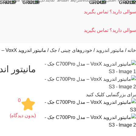
صفحه اصلی
فروشگاه
شرایط اقساط
نمایندگی
درباره ما
تماس 
سوالی دارید؟ تماس بگیرید
سوالی دارید؟ تماس بگیرید
خانه
مانیتور اندروید
خودروهای چینی
جک
مانیتور اندروید VoxX – مدل C700Pro جک – S3
مانیتور اندروید VoxX – مدل o
برای بزرگنمایی کلیک کنید
0
(بدون دیدگاه)