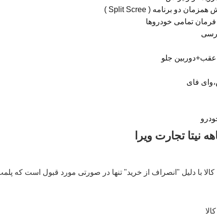
ان دو برنامه ( Split Scree )
فرمان تمامی خودروها
ارسی
عقب+دوربین جلو
،وای فای
ودرو
لا با دلیل "انصراف از خرید" تنها در صورتی مورد قبول است که پلمب ک
الا