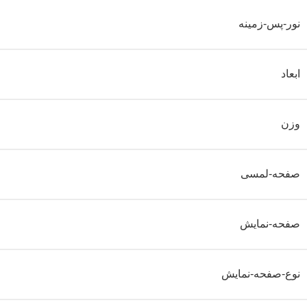
نور-پس-زمینه
ابعاد
وزن
صفحه-لمسی
صفحه-نمایش
نوع-صفحه-نمایش