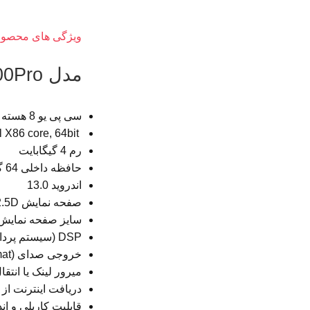
ویژگی های محصو
مدل C700Pro :
سی پی یو 8 هسته ای intel
Spreadtrum SC9853I 1.8Ghz , Intel X86 core, 64bit
رم 4 گیگابایت
حافظه داخلی 64 گیگابایت
اندروید 13.0
صفحه نمایش IPS+2.5D
سایز صفحه نمایش ۹” این
DSP (سیستم پردازش صدای دیجیتال)
خروجی صدای (S/PDIF (Sony Philips Digital Interface Format
میرور لینک یا انت
دریافت اینترنت از طر
قابلیت کارپلی و ان