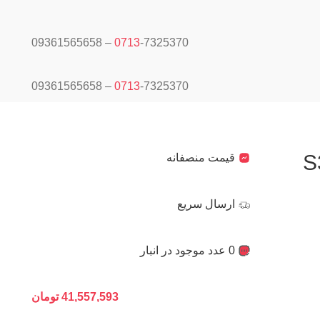
0713
-7325370 – 09361565658
0713
-7325370 – 09361565658
قیمت منصفانه
ارسال سریع
0 عدد موجود در انبار
41,557,593
تومان