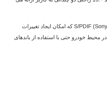
سیستم پردازش صدای دیجیتال (DSP) بهمراه خروجی صدای (S/PDIF (Sony Philips Digital Interface Format که امکان ایجاد تغییرات
ر محیط خودرو حتی با استفاده از باندهای