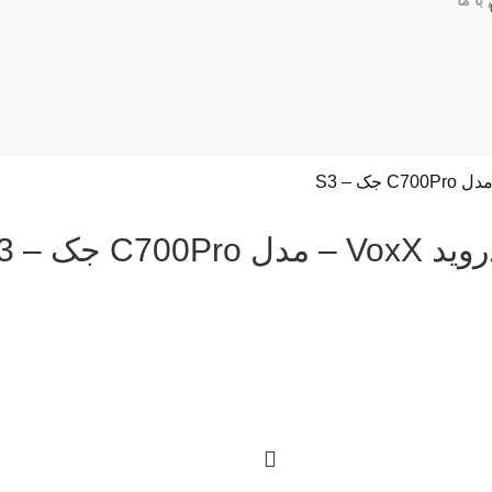
با ما
C700Pr جک – S3