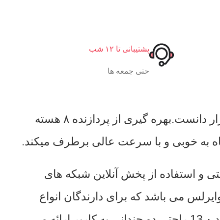
پشتیبانی تا ۱۲ شب
حتی جمعه ها
سری C700pro از دسته محصولات برند ووکس‌ را باید قوی ترین و بروز ترین دستگاه موجود در بازار دانست.بهره گیری از پردازنده ۸ هسته
4G ، گوش دادن به رادیو های اینترنتی و استفاده از پخش آنلاین شبکه های
یستم کارپلی و اندروید اتو وایرلس می باشد که برای دارندگان انواع
گوشی های هوشمند ، راحتی زاید الوصفی به ارمغان می‌آورد. همه اینها در کنار آخرین نسخه اندروید 13.۰ راحتی دو چندانی به کاربر ارائه می