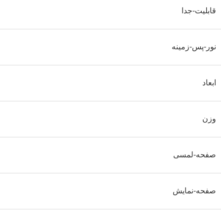
قابلیت-جدا
نور-پس-زمینه
ابعاد
وزن
صفحه-لمسی
صفحه-نمایش