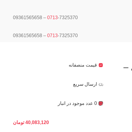
0713
-7325370 – 09361565658
0713
-7325370 – 09361565658
هیوندای –
قیمت منصفانه
ارسال سریع
0 عدد موجود در انبار
40,083,120
تومان