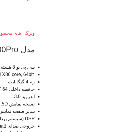
ویژگی های محصو
مدل C700Pro :
سی پی یو 8 هسته ای intel
Spreadtrum SC9853I 1.8Ghz , Intel X86 core, 64bit
رم 4 گیگابایت
حافظه داخلی 64 گیگابایت
اندروید 13.0
صفحه نمایش IPS+2.5D
سایز صفحه نمایش ۹” این
DSP (سیستم پردازش صدای دیجیتال)
خروجی صدای (S/PDIF (Sony Philips Digital Interface Format