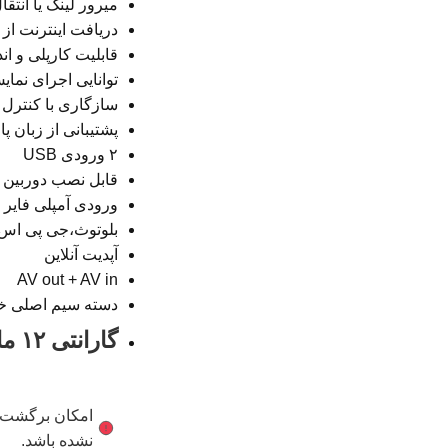
میرور لینک یا انت
دریافت اینترنت از طر
قابلیت کارپلی و ان
توانایی اجرای نمایش همزم
سازگاری با کنترل 
پشتیبانی از زبان پ
۲ ورودی USB
قابل نصب دوربین 
ورودی آمپلی فایر
بلوتوث،جی پی اس
آپدیت آنلاین
AV out + AV in
دسته سیم اصلی خ
گارانتی ۱۲ ماهه نیتا تجارت ویرا
امکان برگشت کا
نشده باشد.