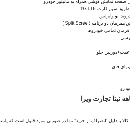
قال صفحه نمایش گوشی همراه به مانیتور خودرو
یق سیم کارت ۴G LTE
دروید اتو وایرلس
ان دو برنامه ( Split Scree )
فرمان تمامی خودروها
ارسی
عقب+دوربین جلو
،وای فای
ودرو
لا با دلیل "انصراف از خرید" تنها در صورتی مورد قبول است که پلمب ک