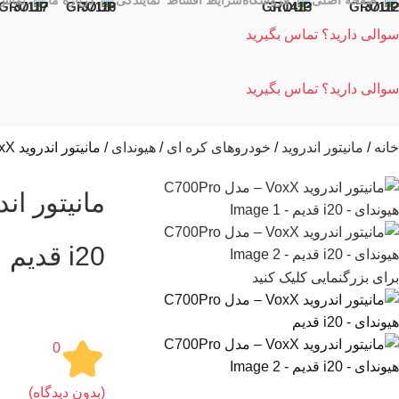
صفحه اصلی
فروشگاه
شرایط اقساط
نمایندگی
درباره ما
تماس 
سوالی دارید؟ تماس بگیرید
سوالی دارید؟ تماس بگیرید
خانه
مانیتور اندروید
خودروهای کره ای
هیوندای
مانیتور اندروید VoxX – مدل C700Pro هیوندای – i20 قدیم
i20 قدیم
برای بزرگنمایی کلیک کنید
0
(بدون دیدگاه)