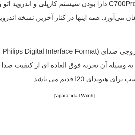
تلوزیون و … بپردازید. از دیگر ویژگی های سری C700Pro دارا بودن س
 وسیله آن تجربه فوق العاده ای از کیفیت صدا د
ای i20 قدیم می باشد.
[aparat id=’LWxnh’]