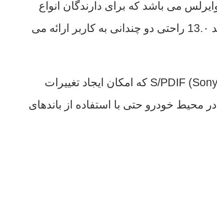
یستم کارپلی و اندروید اتو وایرلس می باشد که برای دارندگان انواع
گوشی های هوشمند ، راحتی زاید الوصفی به ارمغان می‌آورد. همه اینها در کنار آخرین نسخه اندروید 13.۰ راحتی دو چندانی به کاربر ارائه می
سیستم پردازش صدای دیجیتال (DSP) بهمراه خروجی صدای (S/PDIF (Sony Philips Digital Interface Format که امکان ایجاد تغییرات
ر محیط خودرو حتی با استفاده از باندهای