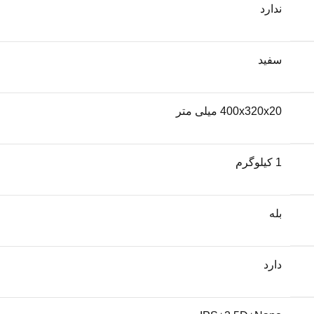
ندارد
سفید
400x320x20 میلی متر
1 کیلوگرم
بله
دارد