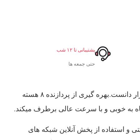
پشتیبانی تا ۱۲ شب
حتی جمعه ها
سری C700pro از دسته محصولات برند ووکس‌ را باید قوی ترین و بروز ترین دستگاه موجود در بازار دانست.بهره گیری از پردازنده ۸ هسته
4G ، گوش دادن به رادیو های اینترنتی و استفاده از پخش آنلاین شبکه های