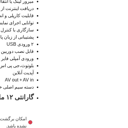
میرور لینک یا انت
دریافت اینترنت از طر
قابلیت کارپلی و ان
توانایی اجرای نمایش همزم
سازگاری با کنترل 
پشتیبانی از زبان پ
۲ ورودی USB
قابل نصب دوربین 
ورودی آمپلی فایر
بلوتوث،جی پی اس
آپدیت آنلاین
AV out + AV in
دسته سیم اصلی خ
گارانتی ۱۲ ماهه نیتا تجارت ویرا
امکان برگشت کا
نشده باشد.