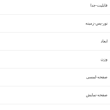
قابلیت-جدا
نور-پس-زمینه
ابعاد
وزن
صفحه-لمسی
صفحه-نمایش