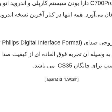
تلوزیون و … بپردازید. از دیگر ویژگی های سری C700Pro دارا بودن س
 وسیله آن تجربه فوق العاده ای از کیفیت صدا د
نگان CS35 می باشد.
[aparat id=’LWxnh’]