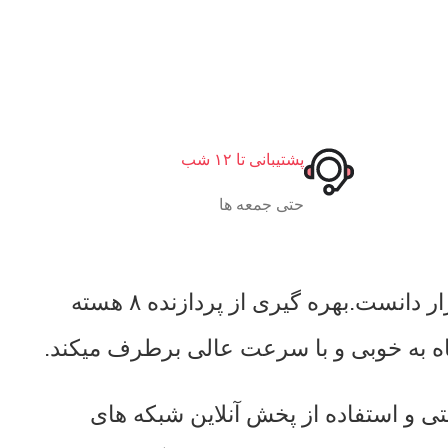
پشتیبانی تا ۱۲ شب
حتی جمعه ها
سری C700pro از دسته محصولات برند ووکس‌ را باید قوی ترین و بروز ترین دستگاه موجود در بازار دانست.بهره گیری از پردازنده ۸ هسته
4G ، گوش دادن به رادیو های اینترنتی و استفاده از پخش آنلاین شبکه های