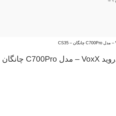
با ما
مانیتور اندروید VoxX – مدل C700Pro چا