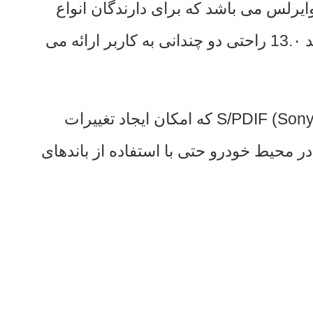
یستم کارپلی و اندروید اتو وایرلس می باشد که برای دارندگان انواع
گوشی های هوشمند ، راحتی زاید الوصفی به ارمغان می‌آورد. همه اینها در کنار آخرین نسخه اندروید 13.۰ راحتی دو چندانی به کاربر ارائه می
سیستم پردازش صدای دیجیتال (DSP) بهمراه خروجی صدای (S/PDIF (Sony Philips Digital Interface Format که امکان ایجاد تغییرات
ر محیط خودرو حتی با استفاده از باندهای