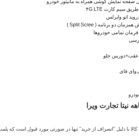
قال صفحه نمایش گوشی همراه به مانیتور خودرو
یق سیم کارت ۴G LTE
دروید اتو وایرلس
ان دو برنامه ( Split Scree )
فرمان تمامی خودروها
ارسی
عقب+دوربین جلو
،وای فای
ودرو
لا با دلیل "انصراف از خرید" تنها در صورتی مورد قبول است که پلمب ک