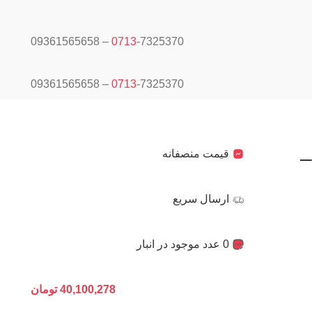
0713
-7325370 – 09361565658
0713
-7325370 – 09361565658
نگان –
قیمت منصفانه
ارسال سریع
0 عدد موجود در انبار
40,100,278
تومان