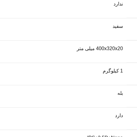
ندارد
سفید
400x320x20 میلی متر
1 کیلوگرم
بله
دارد