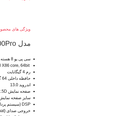
ویژگی های محصو
مدل C700Pro :
سی پی یو 8 هسته ای intel
Spreadtrum SC9853I 1.8Ghz , Intel X86 core, 64bit
رم 4 گیگابایت
حافظه داخلی 64 گیگابایت
اندروید 13.0
صفحه نمایش IPS+2.5D
سایز صفحه نمایش ۹” این
DSP (سیستم پردازش صدای دیجیتال)
خروجی صدای (S/PDIF (Sony Philips Digital Interface Format