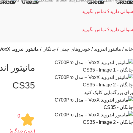
صفحه اصلی
فروشگاه
شرایط اقساط
نمایندگی
درباره ما
تماس 
سوالی دارید؟ تماس بگیرید
سوالی دارید؟ تماس بگیرید
خانه
مانیتور اندروید
خودروهای چینی
چانگان
مانیتور اندروید VoxX – مدل C700Pro چانگان – CS35
CS35
برای بزرگنمایی کلیک کنید
0
(بدون دیدگاه)