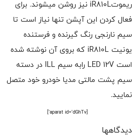
ریموتiR810L نیز روشن میشوند. برای
فعال کردن این آپشن تنها نیاز است تا
سیم نارنجی رنگ گیرنده و فرستنده
یونیت iR810L که بروی آن نوشته شده
است LED 12V رابه سیم ILL در دسته
سیم پشت مالتی مدیا خودرو خود متصل
نمایید.
[aparat id=’dGhTv’]
دیدگاهها