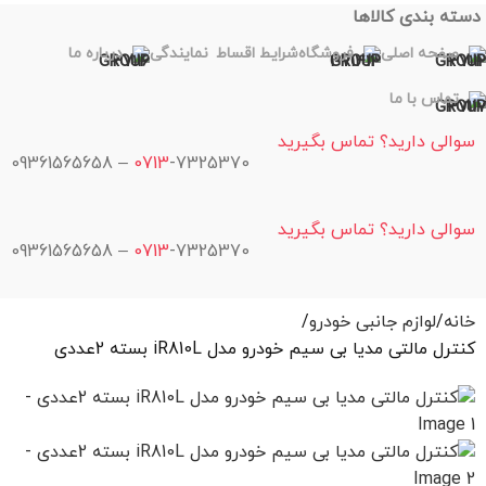
دسته بندی کالاها
صفحه اصلی
فروشگاه
شرایط اقساط
نمایندگی
درباره ما
تماس با ما
سوالی دارید؟ تماس بگیرید
0713
-7325370 – 09361565658
سوالی دارید؟ تماس بگیرید
0713
-7325370 – 09361565658
خانه
لوازم جانبی خودرو
کنترل مالتی مدیا بی سیم خودرو مدل iR810L بسته 2عددی