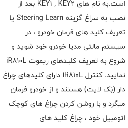
است.به نام های KEY1 , KEY2 بعد از
نصب به سراغ گزینه Steering Learn یا
تعریف کلید های فرمان خودرو ، در
سیستم مالتی مدیا خودرو خود شوید و
شروع به تعریف کلیدهای ریموت iR810L
نمایید. کنترل iR810L دارای کلیدهای چراغ
دار (بَک لایت) هستند و از خودرو فرمان
میگرد و با روشن کردن چراغ های کوچک
اتومبیل خود ، چراغ کلید های